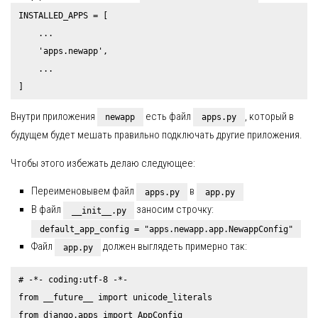
INSTALLED_APPS = [

    ...

    'apps.newapp',

    ...

Внутри приложения
есть файл
, который в
newapp
apps.py
будущем будет мешать правильно подключать другие приложения.
Чтобы этого избежать делаю следующее:
Переименовывем файл
в
apps.py
app.py
В файл
заносим строчку:
__init__.py
default_app_config = "apps.newapp.app.NewappConfig"
Файл
должен выглядеть примерно так:
app.py
# -*- coding:utf-8 -*-

from __future__ import unicode_literals

from django.apps import AppConfig
