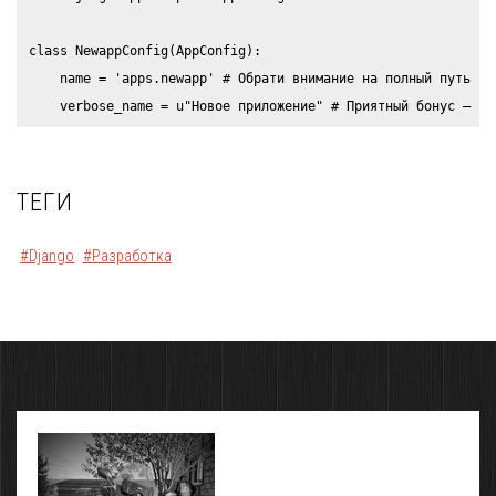
class NewappConfig(AppConfig):

    name = 'apps.newapp' # Обрати внимание на полный путь к п
ТЕГИ
#Django
#Разработка