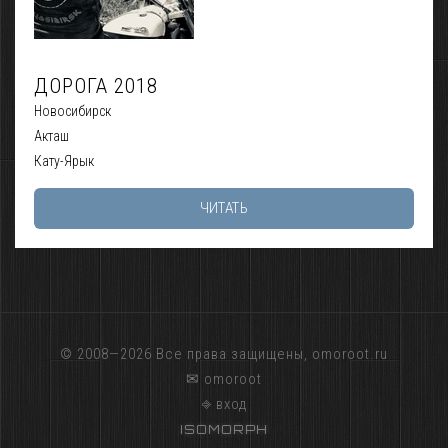
ДОРОГА 2018
Новосибирск
Акташ
Кату-Ярык
ЧИТАТЬ
© 2008—2026 Все права защищены,
omoroot.ru
✉ omoroot
⎆ вход
ISOMORPH